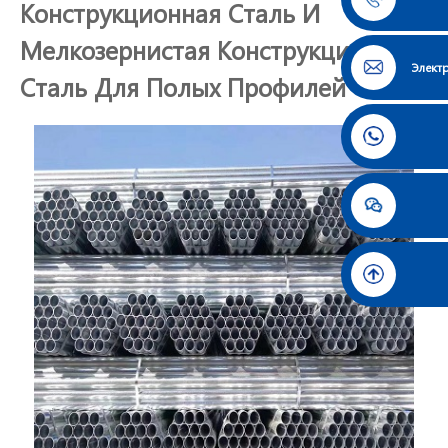
Конструкционная Сталь И
Мелкозернистая Конструкционная
Элект
Сталь Для Полых Профилей