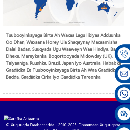
Tuubooyinkayaga Birta Ah Waxaa Lagu Iibiyaa Adduunka
Oo Dhan, Waxaana Horey Ula Shaqeynay Macaamiisha
Dalal Badan. Suuqyada Ugu Waaweyn Waa Hindiya, Bariga
Dhexe, Mareykanka, Boqortooyada Midowday (UK),
Talyaaniga, Ruushka, Brazil, Japan Iyo Australia. Hababka
Gaadiidka Ee Tuubooyinkayaga Birta Ah Waa Gaadiidka
Badda, Gaadiidka Cirka Iyo Gaadiidka Tareenka.
© Xuquuqda Daabacaadda - 2010-2023: Dhammaan Xuquuqaha