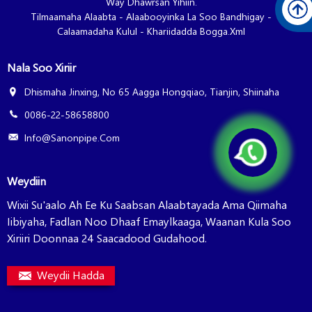
Way Dhawrsan Yihiin.
Tilmaamaha Alaabta
-
Alaabooyinka La Soo Bandhigay
-
Calaamadaha Kulul
-
Khariidadda Bogga.xml
Nala Soo Xiriir
Dhismaha Jinxing, No 65 Aagga Hongqiao, Tianjin, Shiinaha
0086-22-58658800
Info@sanonpipe.com
Weydiin
Wixii Su'aalo Ah Ee Ku Saabsan Alaabtayada Ama Qiimaha
Iibiyaha, Fadlan Noo Dhaaf Emaylkaaga, Waanan Kula Soo
Xiriiri Doonnaa 24 Saacadood Gudahood.
Weydii Hadda