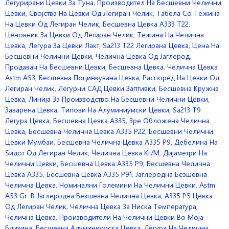
Легурирани Цевки За Туна
,
Производител На Бесшевни Челични
Цевки
,
Својства На Цевки Од Легиран Челик
,
Табела Со Тежина
На Цевки Од Легиран Челик
,
Бесшевна Цевка A333 T22
,
Ценовник За Цевки Од Легиран Челик
,
Тежина На Челична
Цевка
,
Легура За Цевки Лакт
,
Sa213 T22 Легирана Цевка
,
Цена На
Бесшевни Челични Цевки
,
Челична Цевка Од Јаглерод
,
Продавач На Бесшевни Цевки
,
Бесшевна Цевка
,
Челична Цевка
Astm A53
,
Бесшевна Поцинкувана Цевка
,
Распоред На Цевки Од
Легиран Челик
,
Легурни САД Цевки Заптивки
,
Бесшевна Кружна
Цевка
,
Линија За Производство На Бесшевни Челични Цевки
,
Заварена Цевка
,
Типови На Алуминиумски Цевки
,
Sa213 T9
Легура Цевка
,
Бесшевна Цевка A335
,
3pe Обложена Челична
Цевка
,
Бесшевна Челична Цевка A335 P22
,
Бесшевни Челични
Цевки Мумбаи
,
Бесшевна Челична Цевка A335 P9
,
Дебелина На
Ѕидот Од Легиран Челик
,
Челична Цевка Кг/м
,
Дијаметри На
Челични Цевки
,
Бесшевна Цевка A335 P9
,
Бесшевна Челична
Цевка A335
,
Бесшевна Цевка A335 P91
,
Јаглеродна Безшевна
Челична Цевка
,
Номинални Големини На Челични Цевки
,
Astm
A53 Gr. B Јаглеродна Безшевна Челична Цевка
,
A335 P5 Цевка
Од Легиран Челик
,
Челична Цевка За Ниска Температура
,
Челична Цевка
,
Производители На Челични Цевки Во Моја
Близина
,
Бесшевна Алуминиумска Цевка
,
Легура На Челични