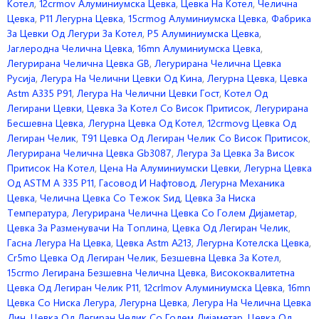
Котел
,
12crmov Алуминиумска Цевка
,
Цевка На Котел
,
Челична
Цевка
,
P11 Легурна Цевка
,
15crmog Алуминиумска Цевка
,
Фабрика
За Цевки Од Легури За Котел
,
P5 Алуминиумска Цевка
,
Јаглеродна Челична Цевка
,
16mn Алуминиумска Цевка
,
Легурирана Челична Цевка GB
,
Легурирана Челична Цевка
Русија
,
Легура На Челични Цевки Од Кина
,
Легурна Цевка
,
Цевка
Astm A335 P91
,
Легура На Челични Цевки Гост
,
Котел Од
Легирани Цевки
,
Цевка За Котел Со Висок Притисок
,
Легурирана
Бесшевна Цевка
,
Легурна Цевка Од Котел
,
12crmovg Цевка Од
Легиран Челик
,
Т91 Цевка Од Легиран Челик Со Висок Притисок
,
Легурирана Челична Цевка Gb3087
,
Легура За Цевка За Висок
Притисок На Котел
,
Цена На Алуминиумски Цевки
,
Легурна Цевка
Од ASTM A 335 P11
,
Гасовод И Нафтовод
,
Легурна Механика
Цевка
,
Челична Цевка Со Тежок Ѕид
,
Цевка За Ниска
Температура
,
Легурирана Челична Цевка Со Голем Дијаметар
,
Цевка За Разменувачи На Топлина
,
Цевка Од Легиран Челик
,
Гасна Легура На Цевка
,
Цевка Astm A213
,
Легурна Котелска Цевка
,
Cr5mo Цевка Од Легиран Челик
,
Безшевна Цевка За Котел
,
15crmo Легирана Безшевна Челична Цевка
,
Висококвалитетна
Цевка Од Легиран Челик P11
,
12crlmov Алуминиумска Цевка
,
16mn
Цевка Со Ниска Легура
,
Легурна Цевка
,
Легура На Челична Цевка
Дин
,
Цевка Од Легиран Челик Со Голем Дијаметар
,
Цевка Од