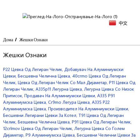
中文
Дома
Жешки Ознаки
Жешки Ознаки
P22 Цевка Од Легиран Челик
,
Добавувач На Алуминиумски
Цевки
,
Бесшевна Челична Цевка
,
40crmo Цевка Од Легиран
Челик
,
Цевка Од Легиран Челик Со Мал Дијаметар
,
P11 Цевка Од
Легиран Челик
,
A335p11 Легурна Цевка
,
Легурна Цевка Со Низок
Притисок
,
Продавач На Алуминиумски Цевки
,
A335 P91
Алуминиумска Цевка
,
Cr9mo Легура Цевка
,
A335 P22
Алуминиумска Цевка
,
Производител На Алуминиумски Цевки
,
Бесшевни Легирани Цевки За Котел
,
Т91 Цевка Од Легиран
Челик
,
Безшевна Челична Цевка
,
P91 Цевка Од Легиран Челик
,
12crlmov Цевка Од Легиран Челик
,
Легурна Цевка Со Голем
Дијаметар
,
P9 Алуминиумска Цевка
,
Бесшевни Челични Цевки За