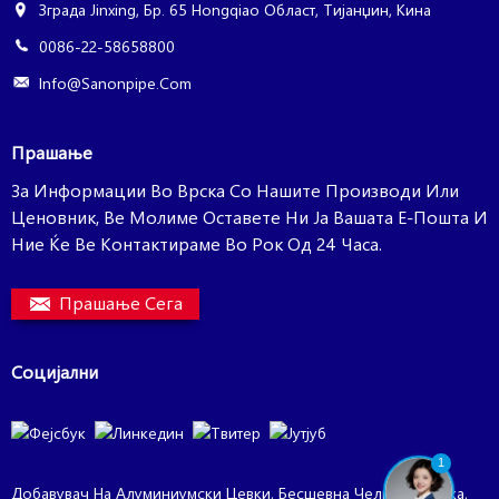
Зграда Jinxing, Бр. 65 Hongqiao Област, Тијанџин, Кина
0086-22-58658800
Info@sanonpipe.com
Прашање
За Информации Во Врска Со Нашите Производи Или
Ценовник, Ве Молиме Оставете Ни Ја Вашата Е-Пошта И
Ние Ќе Ве Контактираме Во Рок Од 24 Часа.
Прашање Сега
Социјални
1
Добавувач На Алуминиумски Цевки
,
Бесшевна Челична Цевка
,