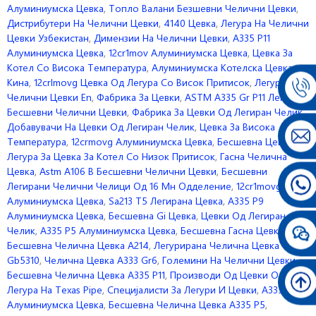
Алуминиумска Цевка
,
Топло Валани Безшевни Челични Цевки
,
Дистрибутери На Челични Цевки
,
4140 Цевка
,
Легура На Челични
Цевки Узбекистан
,
Димензии На Челични Цевки
,
A335 P11
Алуминиумска Цевка
,
12cr1mov Алуминиумска Цевка
,
Цевка За
Котел Со Висока Температура
,
Алуминиумска Котелска Цевка
Кина
,
12crlmovg Цевка Од Легура Со Висок Притисок
,
Легура На
Челични Цевки En
,
Фабрика За Цевки
,
ASTM A335 Gr P11 Легура
Бесшевни Челични Цевки
,
Фабрика За Цевки Од Легиран Челик
,
Добавувачи На Цевки Од Легиран Челик
,
Цевка За Висока
Температура
,
12crmovg Алуминиумска Цевка
,
Бесшевна Цевка
,
Легура За Цевка За Котел Со Низок Притисок
,
Гасна Челична
Цевка
,
Astm A106 B Бесшевни Челични Цевки
,
Бесшевни
Легирани Челични Челици Од 16 Мн Одделение
,
12cr1movg
Алуминиумска Цевка
,
Sa213 T5 Легирана Цевка
,
A335 P9
Алуминиумска Цевка
,
Бесшевна Gi Цевка
,
Цевки Од Легиран
Челик
,
A335 P5 Алуминиумска Цевка
,
Бесшевна Гасна Цевка
,
Бесшевна Челична Цевка A214
,
Легурирана Челична Цевка
Gb5310
,
Челична Цевка A333 Gr6
,
Големини На Челични Цевки
,
Бесшевна Челична Цевка A335 P11
,
Производи Од Цевки Од
Легура На Texas Pipe
,
Специјалисти За Легури И Цевки
,
A335 P92
Алуминиумска Цевка
,
Бесшевна Челична Цевка A335 P5
,