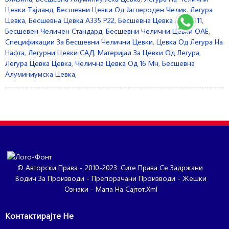
Цевки Тајланд
,
Бесшевни Цевки Од Јаглероден Челик
,
Легура
Цевка
,
Бесшевна Цевка A335 P22
,
Бесшевна Цевка A333 T11
,
Бесшевен Челичен Стандард
,
Бесшевни Челични Цевки ОАЕ
,
Спецификации За Бесшевни Челични Цевки
,
Цевка Од Легура На
Нафта
,
Легурни Цевки САД
,
Материјал За Цевки Од Легура
,
Легура Цевка Цевка
,
Челична Цевка Од 16 Мн
,
Бесшевна
Алуминиумска Цевка
,
© Авторски Права - 2010-2023: Сите Права Се Задржани.
Водич За Производи
-
Препорачани Производи
-
Жешки
Ознаки
-
Мапа На Сајтот.xml
Контактирајте Не