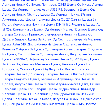
Легиран Челик Со Висок Притисок
,
Q345 Цевка Со Ниска Легура
,
Цевка Од Легиран Челик Astm A335 P5
,
Бесшевна Цевка Од
Легиран Челик
,
15crmog Цевка Од Легиран Челик
,
27simn
Алуминиумска Цевка
,
Челична Цевка Од 27 Симни
,
Цевки За
Котел
,
Легурирана Челична Цевка DIN 17175
,
Челична Цевка Api
5l X52
,
Компанија За Цевки Од Легиран Челик
,
15crmog Цевка Од
Легура Со Висок Притисок
,
Легурирана Челична Цевка Со
Дебели Ѕидови
,
Цевка За Котел Од 15crmog
,
Легура На Челична
Цевка Astm 519
,
Дистрибутер На Цевки Од Легиран Челик
,
Кинеска Фабрика За Цевки Од Легиран Котел
,
Легурна Структура
На Цевка
,
15crmo Цевка Од Легиран Челик
,
Легурирана Челична
Цевка En10216-2
,
Нафтовод
,
Челична Цевка Од 42 Црмо
,
Цевки
За Котел Ibr
,
Легурна Механика Цевка
,
Челична Цевка На
Продажба
,
Увезена Цевка Од Легура Со Висок Притисок
,
Легурна Цевка Од 15crmog
,
Легурна Цевка За Висок Притисок
,
Легура Квадратна Цевка
,
Бесшевни Алуминиумски Цевки За
Проект
,
Легурирана Цевка
,
15crmo Алуминиумска Цевка
,
Cr5mo
Легирана Цевка
,
P91 Легурна Цевка
,
Хидрауличен Цилиндар
Челична Цевка
,
4130 Челична Цевка
,
Должини На Челични
Цевки
,
Челична Цевка За Котел
,
Легура На Челична Цевка Asme
335
,
Легирани Челични Цевки Казахстан
,
Цевка Q345
,
15crmo