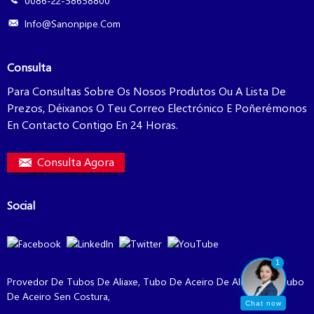
0086-22-58658800
Info@sanonpipe.com
Consulta
Para Consultas Sobre Os Nosos Produtos Ou A Lista De
Prezos, Déixanos O Teu Correo Electrónico E Poñerémonos
En Contacto Contigo En 24 Horas.
Consulta Agora
Social
1
Provedor De Tubos De Aliaxe
,
Tubo De Aceiro De Aliaxe P22
,
Tubo
De Aceiro Sen Costura
,
Chat now