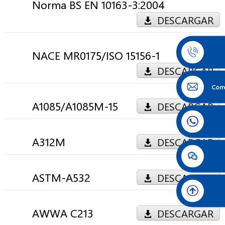
Norma BS EN 10163-3:2004
DESCARGAR
NACE MR0175/ISO 15156-1
DESCARGAR
Corr
A1085/A1085M-15
DESCARGAR
A312M
DESCARGAR
ASTM-A532
DESCARGAR
AWWA C213
DESCARGAR