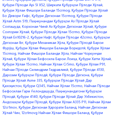
Қубури Пӯлоди Api 5l X52
,
Ширкати Қубурҳои Пӯлоди Хӯлаӣ
,
Қубури Хӯлаи Фишори Баланди 15crmog
,
Қубури Пӯлоди Хӯлаӣ
Бо Девори Ғафс
,
Қубури Дегхонаи 15crmog
,
Қубури Пӯлоди
Хӯлаӣ Astm 519
,
Паҳнкунандаи Қубурҳои Аз Пӯлоди Хӯлаӣ
Сохташуда
,
Корхонаи Чинӣ Аз Қубури Дегхонаи Хӯлаӣ
,
Қубури
Сохтории Хӯлаӣ
,
Қубури Пӯлоди Хӯлаи 15crmo
,
Қубури Пӯлоди
Хӯлаӣ En10216-2
,
Қубури Нафт
,
Қубури Пӯлоди 42crmo
,
Қубурҳои
Дегхонаи Ibr
,
Қубури Механикаи Хӯла
,
Қубури Пӯлодӣ Барои
Фурӯш
,
Қубури Хӯлаи Фишори Баланди Воридотӣ
,
Қубури Хӯлаи
15crmog
,
Найчаи Фишори Баланди Хӯла
,
Найчаи Чоркунҷаи
Хӯлаӣ
,
Қубури Хӯлаи Бефосила Барои Лоиҳа
,
Қубури Хатти Хӯлаӣ
,
Қубури Хӯлаи 15crmo
,
Найчаи Хӯлаи Cr5mo
,
Қубури Хӯлаи P91
,
Найчаи Пӯлоди Силиндрии Гидравликӣ
,
Қубури Пӯлоди 4130
,
Дарозии Қубурҳои Пӯлодӣ
,
Қубури Пӯлоди Дегхона
,
Қубури
Пӯлоди Хӯлаӣ Asme 335
,
Қубурҳои Пӯлоди Хӯлаӣ Дар
Қазоқистон
,
Қубури Q345
,
Найчаи Хӯлаи 15crmo
,
Найчаи Пӯлоди
Бефосилаи Гарм Ғелондашуда
,
Паҳнкунандагони Қубурҳои
Пӯлодӣ
,
Қубури 4140
,
Қубури Пӯлоди Хӯлаӣ Дар Узбекистон
,
Андозаҳои Қубури Пӯлодӣ
,
Қубури Хӯлаи A335 P11
,
Найчаи Хӯлаи
12cr1mov
,
Қубури Дегхонаи Ҳарорати Баланд
,
Найчаи Дегхонаи
Хӯлаӣ Чин
,
12crlmovg Найчаи Хӯлаи Фишори Баланд
,
Қубури