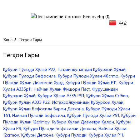
中文
Хона
Тегҳои Гарм
Тегҳои Гарм
Қубури Пӯлоди Хӯлаи P22
,
Таъминкунандаи Қубурҳои Хӯлаӣ
,
Қубури Пӯлоди Бефосила
,
Қубури Пӯлоди Хӯлаи 40crmo
,
Қубури
Пӯлоди Хӯлаи Диаметри Хурд
,
Қубури Пӯлоди Хӯлаи P11
,
Қубури
Хӯлаи A335p11
,
Найчаи Хӯлаи Фишори Паст
,
Фурӯшандаи
Қубурҳои Хӯлаӣ
,
Қубури Хӯлаи A335 P91
,
Қубури Хӯлаи Cr9mo
,
Қубури Хӯлаи A335 P22
,
Истеҳсолкунандаи Қубурҳои Хӯлаӣ
,
Қубури Хӯлаи Бефосила Барои Дегхона
,
Қубури Пӯлоди Хӯлаи
T91
,
Найчаи Пӯлоди Бефосила
,
Қубури Пӯлоди Хӯлаи P91
,
Қубури
Пӯлоди Хӯлаи 12crlmov
,
Қубури Хӯлаи Диаметри Калон
,
Қубури
Хӯлаи P9
,
Қубури Пӯлоди Бефосилаи Дегхона
,
Найчаи Хӯлаи
12crmov
,
Қубури Дегхона
,
Қубури Пӯлодӣ
,
Қубури Хӯлаи P11
,