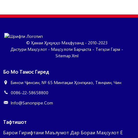
© Ҳамаи Ҳуқуқҳо Маҳфузанд - 2010-2023
Дастури Маҳсулот
-
Маҳсулоти Барҷаста
-
Тегҳои Гарм
-
Sitemap.xml
Бо Мо Тамос Гиред
Бинои Ҷинсин, № 65 Минтақаи Ҳонгқиао, Тянҷзин, Чин
0086-22-58658800
Info@sanonpipe.com
Тафтишот
Барои Гирифтани Маълумот Дар Бораи Маҳсулот Ё