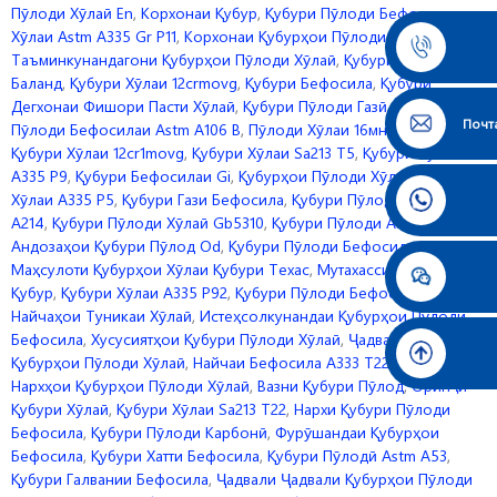
Пӯлоди Хӯлаӣ En
,
Корхонаи Қубур
,
Қубури Пӯлоди Бефосилаи
Хӯлаи Astm A335 Gr P11
,
Корхонаи Қубурҳои Пӯлоди Хӯлаӣ
,
Таъминкунандагони Қубурҳои Пӯлоди Хӯлаӣ
,
Қубури Ҳарорати
Баланд
,
Қубури Хӯлаи 12crmovg
,
Қубури Бефосила
,
Қубури
Дегхонаи Фишори Пасти Хӯлаӣ
,
Қубури Пӯлоди Газӣ
,
Қубури
Почт
Пӯлоди Бефосилаи Astm A106 B
,
Пӯлоди Хӯлаи 16мн Бефосила
,
Қубури Хӯлаи 12cr1movg
,
Қубури Хӯлаи Sa213 T5
,
Қубури Хӯлаи
A335 P9
,
Қубури Бефосилаи Gi
,
Қубурҳои Пӯлоди Хӯлаӣ
,
Қубури
Хӯлаи A335 P5
,
Қубури Гази Бефосила
,
Қубури Пӯлоди Бефосила
A214
,
Қубури Пӯлоди Хӯлаӣ Gb5310
,
Қубури Пӯлоди A333 Gr6
,
Андозаҳои Қубури Пӯлод Od
,
Қубури Пӯлоди Бефосила A335 P11
,
Маҳсулоти Қубурҳои Хӯлаи Қубури Техас
,
Мутахассисони Хӯла Ва
Қубур
,
Қубури Хӯлаи A335 P92
,
Қубури Пӯлоди Бефосила A335 P5
,
Найчаҳои Туникаи Хӯлаӣ
,
Истеҳсолкунандаи Қубурҳои Пӯлоди
Бефосила
,
Хусусиятҳои Қубури Пӯлоди Хӯлаӣ
,
Ҷадвали Вазни
Қубурҳои Пӯлоди Хӯлаӣ
,
Найчаи Бефосила A333 T22
,
Рӯйхати
Нархҳои Қубурҳои Пӯлоди Хӯлаӣ
,
Вазни Қубури Пӯлод
,
Оринҷи
Қубури Хӯлаӣ
,
Қубури Хӯлаи Sa213 T22
,
Нархи Қубури Пӯлоди
Бефосила
,
Қубури Пӯлоди Карбонӣ
,
Фурӯшандаи Қубурҳои
Бефосила
,
Қубури Хатти Бефосила
,
Қубури Пӯлодӣ Astm A53
,
Қубури Галвании Бефосила
,
Ҷадвали Ҷадвали Қубурҳои Пӯлоди