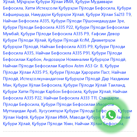
Хӯлаӣ
,
Мӯҳрҳои Қубури Хӯлаи ИМА
,
Қубури Мудаввари
Бефосила
,
Хатти Истеҳсоли Қубурҳои Пӯлоди Бефосила
,
Қубури
Кафшершуда
,
Намудҳои Қубурҳои Хӯлаӣ
,
Қубури Хӯлаи Sa213 T9
,
Найчаи Бефосила A335
,
Қубури Пӯлоди Пӯшонидашудаи 3pe
,
Қубури Пӯлоди Бефосила A335 P22
,
Қубури Пӯлоди Бефосилаи
Мумбай
,
Қубури Пӯлоди Бефосила A335 P9
,
Ғафсии Девор
Қубури Пӯлоди Хӯлаӣ
,
Қубури Пӯлодӣ Кг/м
,
Диаметрҳои
Қубурҳои Пӯлодӣ
,
Найчаи Бефосила A335 P9
,
Қубури Пӯлоди
Бефосила A335
,
Найчаи Бефосила A335 P91
,
Қубури Пӯлоди
Бефосилаи Карбон
,
Андозаҳои Номиналии Қубурҳои Пӯлодӣ
,
Найчаи Пӯлоди Бефосилаи Карбон Astm A53 Gr. B
,
Қубури
Пӯлоди Хӯлаи A335 P5
,
Қубури Пӯлоди Ҳарорати Паст
,
Найчаи
Пӯлодӣ
,
Истеҳсолкунандагони Қубурҳои Пӯлодӣ Дар Наздикии
Ман
,
Қубури Хӯлаи Бефосила
,
Қубури Пӯлоди Хӯлаӣ Таиланд
,
Қубури Хатти Пӯлоди Карбон Бефосила
,
Қубури Хӯлаӣ
,
Найчаи
Бефосила A335 P22
,
Найчаи Бефосила A333 T11
,
Стандарти
Пӯлоди Бефосила
,
Қубури Пӯлоди Бефосилаи Имороти
Муттаҳидаи Араб
,
Хусусиятҳои Қубури Пӯлоди Бефосила
,
Қубури
Хӯлаи Нафтӣ
,
Қубури Хӯлаи ИМА
,
Маводи Қубури Хӯлаӣ
,
Найчаи
Қубури Хӯлаӣ
,
Қубури Пӯлоди 16мн
,
Найчаи Хӯлаи Бефосила
,