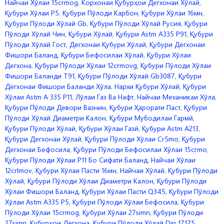
Найчаи Хӯлаи 15crmog
,
Корхонаи Қубурҳои Дегхонаи Хӯлаӣ
,
Қубури Хӯлаи P5
,
Қубури Пӯлоди Карбон
,
Қубури Хӯлаи 16мн
,
Қубури Пӯлоди Хӯлаӣ Gb
,
Қубури Пӯлоди Хӯлаӣ Русия
,
Қубури
Пӯлоди Хӯлаӣ Чин
,
Қубури Хӯлаӣ
,
Қубури Astm A335 P91
,
Қубури
Пӯлоди Хӯлаӣ Гост
,
Дегхонаи Қубури Хӯлаӣ
,
Қубури Дегхонаи
Фишори Баланд
,
Қубури Бефосилаи Хӯлаӣ
,
Қубури Хӯлаи
Дегхона
,
Қубури Пӯлоди Хӯлаи 12crmovg
,
Қубури Пӯлоди Хӯлаи
Фишори Баланди T91
,
Қубури Пӯлоди Хӯлаӣ Gb3087
,
Қубури
Дегхонаи Фишори Баланди Хӯла
,
Нархи Қубури Хӯлаӣ
,
Қубури
Хӯлаи Astm A 335 P11
,
Лӯлаи Газ Ва Нафт
,
Найчаи Механикаи Хӯла
,
Қубури Пӯлоди Девори Вазнин
,
Қубури Ҳарорати Паст
,
Қубури
Пӯлоди Хӯлаӣ Диаметри Калон
,
Қубури Мубодилаи Гармӣ
,
Қубури Пӯлоди Хӯлаӣ
,
Қубури Хӯлаи Газӣ
,
Қубури Astm A213
,
Қубури Дегхонаи Хӯлаӣ
,
Қубури Пӯлоди Хӯлаи Cr5mo
,
Қубури
Дегхонаи Бефосила
,
Қубури Пӯлоди Бефосилаи Хӯлаи 15crmo
,
Қубури Пӯлоди Хӯлаи P11 Бо Сифати Баланд
,
Найчаи Хӯлаи
12crlmov
,
Қубури Хӯлаи Пасти 16мн
,
Найчаи Хӯлаӣ
,
Қубури Пӯлоди
Хӯлаӣ
,
Қубури Пӯлоди Хӯлаи Диаметри Калон
,
Қубури Пӯлоди
Хӯлаи Фишори Баланд
,
Қубури Хӯлаи Пасти Q345
,
Қубури Пӯлоди
Хӯлаи Astm A335 P5
,
Қубури Пӯлоди Хӯлаи Бефосила
,
Қубури
Пӯлоди Хӯлаи 15crmog
,
Қубури Хӯлаи 27simn
,
Қубури Пӯлоди
27simn
,
Қубурҳои Дегхона
,
Қубури Пӯлоди Хӯлаӣ Din 17175
,