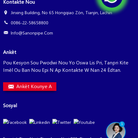
Kontakte Nou
Jinxing Building, No 65 Hongqiao Zòn, Tianjin, Lachin
0086-22-58658800
Info@sanonpipe.com
Ankèt
Pou Kesyon Sou Pwodwi Nou Yo Oswa Lis Pri, Tanpri Kite
Imèl Ou Ban Nou Epi N Ap Kontakte W Nan 24 Èdtan.
Ankèt Kounye A
Sosyal
1