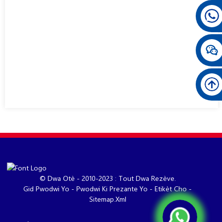
© Dwa Otè - 2010-2023 : Tout Dwa Rezève.
Gid Pwodwi Yo
-
Pwodwi Ki Prezante Yo
-
Etikèt Cho
-
Sitemap.xml