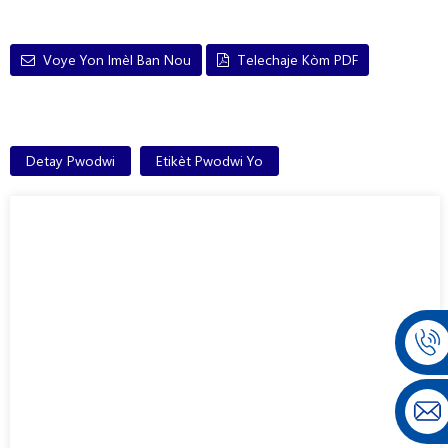
Voye Yon Imèl Ban Nou
Telechaje Kòm PDF
Detay Pwodwi
Etikèt Pwodwi Yo