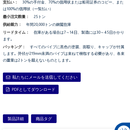
支払い：
30%の手付金、70%の信用状または船荷証券のコピー、また
は100%の信用状（一覧払い）
最小注文数量：
25トン
供給能力：
年間20,000トンの鋼管在庫
リードタイム：
在庫がある場合は7～14日、製造には30～45日かかり
ます。
パッキング：
すべてのパイプに黒色の塗装、面取り、キャップが付属
します。外径が219mm未満のパイプは束ねて梱包する必要があり、各束
の重量は2トンを超えないものとします。
私たちにメールを送信してください
PDFとしてダウンロード
製品詳細
商品タグ