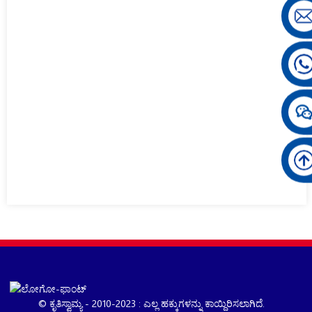
© ಕೃತಿಸ್ವಾಮ್ಯ - 2010-2023 : ಎಲ್ಲ ಹಕ್ಕುಗಳನ್ನು ಕಾಯ್ದಿರಿಸಲಾಗಿದೆ.