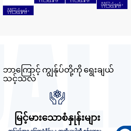
ရဲ့
ပိုမိုကြည့်ရှုရန်
>
ဖောက်သည်
ပိုမိုကြည့်ရှုရန်
>
က ဘယ်သူ
လဲ
ဘာကြောင့် ကျွန်ုပ်တို့ကို ရွေးချယ်
သင့်သလဲ
မြင့်မားသောစံနှုန်းများ
အပြည့်အဝ ခြေရာခံနိုင်မှု + တတိယပါတီ စစ်ဆေးမှု →
တန