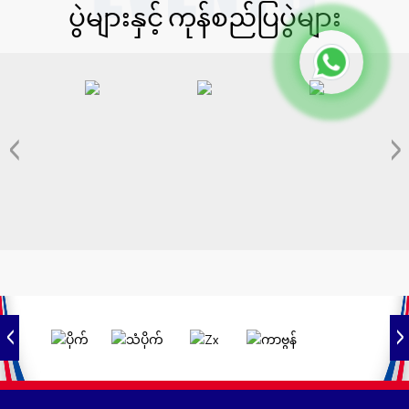
ပွဲများနှင့် ကုန်စည်ပြပွဲများ