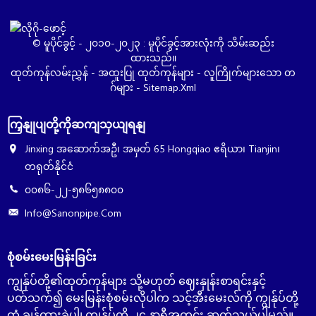
© မူပိုင်ခွင့် - ၂၀၁၀-၂၀၂၃ : မူပိုင်ခွင့်အားလုံးကို သိမ်းဆည်း
ထားသည်။
ထုတ်ကုန်လမ်းညွှန်
-
အထူးပြု ထုတ်ကုန်များ
-
လူကြိုက်များသော တ
ဂ်များ
-
Sitemap.xml
ကြှနျုပျတို့ကိုဆကျသှယျရနျ
Jinxing အဆောက်အဦ၊ အမှတ် 65 Hongqiao ဧရိယာ၊ Tianjin၊
တရုတ်နိုင်ငံ
၀၀၈၆-၂၂-၅၈၆၅၈၈၀၀
Info@sanonpipe.com
စုံစမ်းမေးမြန်းခြင်း
ကျွန်ုပ်တို့၏ထုတ်ကုန်များ သို့မဟုတ် ဈေးနှုန်းစာရင်းနှင့်
ပတ်သက်၍ မေးမြန်းစုံစမ်းလိုပါက သင့်အီးမေးလ်ကို ကျွန်ုပ်တို့
ထံ ချန်ထားခဲ့ပါ၊ ကျွန်ုပ်တို့ ၂၄ နာရီအတွင်း ဆက်သွယ်ပါမည်။