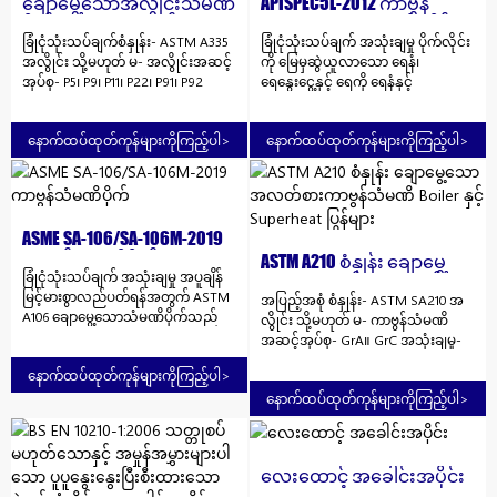
ချောမွေ့သောအလွိုင်းသံမဏိ
APISPEC5L-2012 ကာဗွန်
ပိုက် ASTM A335 စံနှုန်း ...
ချောမွေ့သော သံမဏိ လိုင်း
ခြုံငုံသုံးသပ်ချက်စံနှုန်း- ASTM A335
ခြုံငုံသုံးသပ်ချက် အသုံးချမှု ပိုက်လိုင်း
ပိုက် ...
အလွိုင်း သို့မဟုတ် မ- အလွိုင်းအဆင့်
ကို မြေမှဆွဲယူလာသော ရေနံ၊
အုပ်စု- P5၊ P9၊ P11၊ P22၊ P91၊ P92
ရေနွေးငွေ့နှင့် ရေကို ရေနံနှင့်
စသည်တို့ အသုံးချမှု- Boiler ပိုက်
သဘာဝဓာတ်ငွေ့ လုပ်ငန်းများသို့ ပိုက်
အထူ- 1 – 100 မီလီမီတာ မျက်နှာပြင်ကု
လိုင်းမှတစ်ဆင့် သယ်ယူပို့ဆောင်ရန်
နောက်ထပ်ထုတ်ကုန်များကိုကြည့်ပါ
>
နောက်ထပ်ထုတ်ကုန်များကိုကြည့်ပါ
>
သမှု- ဖောက်သည်၏လိုအပ်ချက်
အသုံးပြုသည်။ အဓိကအဆင့် API 5L
အတိုင်း အပြင်ဘက်အချင်း (အဝိုင်း)-
လိုင်းပိုက်သံမဏိအတွက် အဆင့်- Gr.B
10 – 1000 မီလီမီတာ နည်းစနစ်- Hot
X42 X52 X60 X65 X70 ဓာတု
Rolled/ Cold Drawn အရှည်- Fixed
အစိတ်အပိုင်း သံမဏိအဆင့် (သံမဏိ
Length သို့မဟုတ် Random Length
အမည်) အပူနှင့် ထုတ်ကုန်
ASME SA-106/SA-106M-2019
အပူကုသမှု-
ခွဲခြမ်းစိတ်ဖြာမှုအပေါ် အခြေခံ၍
ကာဗွန်သံမဏိပိုက်
ASTM A210 စံနှုန်း ချောမွေ့
Annealing/Normalizing/Tempering
ဒြပ်ထုအပိုင်းအစ A,g% C Mn PSV
ခြုံငုံသုံးသပ်ချက် အသုံးချမှု အပူချိန်
အပိုင်းပုံသဏ္ဍာန်- Round အထူးပိုက်-
Nb Ti Max B Max B Min Max Max
သော အလတ်စား ကာဗွန်
မြင့်မားစွာလည်ပတ်ရန်အတွက် ASTM
အပြည့်အစုံ စံနှုန်း- ASTM SA210 အ
Thick Wall Pipe မူရင်းနေရာ- တရုတ်
Max Max Max Max ချောမွေ့သောပိုက်
သံမဏိ...
A106 ချောမွေ့သောသံမဏိပိုက်သည်
လွိုင်း သို့မဟုတ် မ- ကာဗွန်သံမဏိ
အသုံးပြုမှု- High Pressure Steam
L175 သို့မဟုတ် A25 0.21 0.60 — 0.030
အပူချိန်မြင့်မားစွာလည်ပတ်ရန်အတွက်
အဆင့်အုပ်စု- GrA။ GrC အသုံးချမှု-
Pipe၊ Boiler နှင့် Heat Exc...
0.030 — — — L175P သို့မဟုတ် A25P
သင့်လျော်သည်။ ၎င်းကို ရေနံ၊
Boiler ပိုက်အထူ- ၁ – ၁၀၀ မီလီမီတာ
0.21 0.60 0.045 0.080 0.030 ...
နောက်ထပ်ထုတ်ကုန်များကိုကြည့်ပါ
>
ဓာတုဗေဒလုပ်ငန်း၊ ဘွိုင်လာ၊ ဓာတ်အား
မျက်နှာပြင်ပြုပြင်ခြင်း-
ပေးစက်ရုံ၊ သင်္ဘော၊ စက်ပစ္စည်း
နောက်ထပ်ထုတ်ကုန်များကိုကြည့်ပါ
>
ဖောက်သည်၏လိုအပ်ချက်အတိုင်း
ထုတ်လုပ်ခြင်း၊ မော်တော်ကား၊
အပြင်ဘက်အချင်း (အဝိုင်း)- ၁၀ –
လေကြောင်း၊ အာကာသ၊ စွမ်းအင်၊
၁၀၀၀ မီလီမီတာ နည်းစနစ်- အပူပေး/
ဘူမိဗေဒ၊ ဆောက်လုပ်ရေးနှင့် စစ်ဘက်
အေးပေးဆွဲ အရှည်- ပုံသေအရှည်
လေးထောင့် အခေါင်းအပိုင်း
ဆိုင်ရာလုပ်ငန်းနှင့် အခြားစက်မှု
သို့မဟုတ် ကျပန်းအရှည် အပူပေးကုသ
လုပ်ငန်းများတွင် ကျယ်ကျယ်ပြန့်ပြန့်