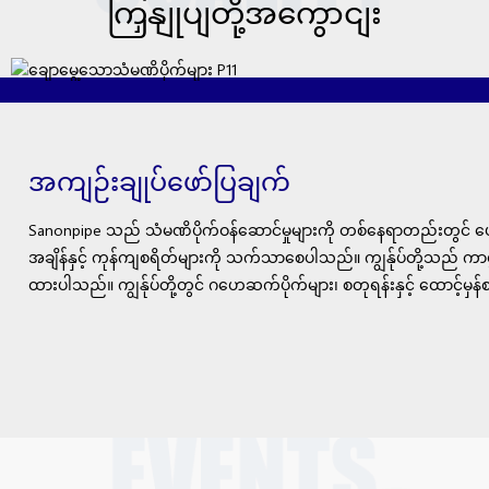
ကြှနျုပျတို့အကွောငျး
အကျဉ်းချုပ်ဖော်ပြချက်
Sanonpipe သည် သံမဏိပိုက်ဝန်ဆောင်မှုများကို တစ်နေရာတည်းတွင် ပေးသွင်းသူ
အချိန်နှင့် ကုန်ကျစရိတ်များကို သက်သာစေပါသည်။ ကျွန်ုပ်တို့သည် ကာဗွန
ထားပါသည်။ ကျွန်ုပ်တို့တွင် ဂဟေဆက်ပိုက်များ၊ စတုရန်းနှင့် ထောင့်မှန်