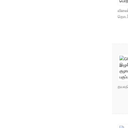
விலைப
தொடர்
தயவுச