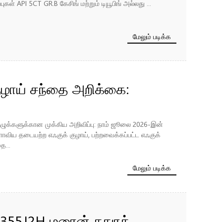
்புகள் API 5CT GR.B கேசிங் மற்றும் டியூபிங் அல்லது ...
மேலும் படிக்க
ழாய் சந்தை அறிக்கை:
டியும் தருவாயில், தளவாடச்
ுக்களுக்கான முக்கிய அறிவிப்பு: நாம் ஜூலை 2026-இன்
மற்றும் இரண்டாம்
ாவிய தடையற்ற எஃகுக் குழாய், பற்றவைக்கப்பட்ட எஃகுக்
ை...
ப்பொருள் உத்திகள்
மேலும் படிக்க
S355J2H மரைன் சதுரக்