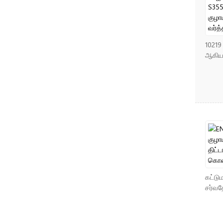
10219 
ஆகியவ
கட்டு
சர்வத