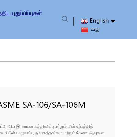
்திய புதுப்பிப்புகள்
English
中文
் ASME SA-106/SA-106M
ய் – எண்ணெய் வயல் மற்றும்
்ரோலிய இரசாயன சுத்திகரிப்பு மற்றும் மின் உற்பத்தித்
பாட்டிற்கான உங்கள் நம்பகமான
அமைப்பின் பாதுகாப்பு, நம்பகத்தன்மை மற்றும் சேவை ஆயுளை