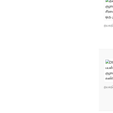
தயவுச
தயவுச