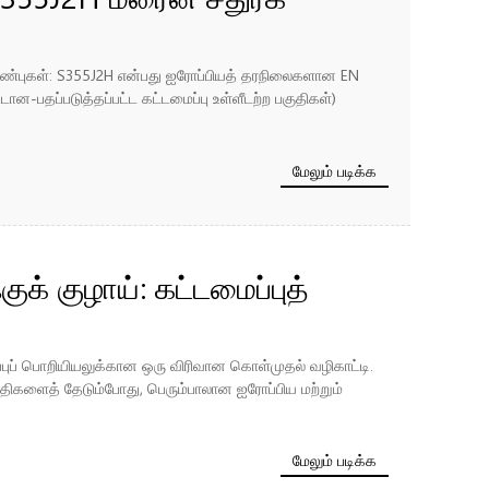
 மற்றும் வர்த்தக முறை
பப் பண்புகள்: S355J2H என்பது ஐரோப்பியத் தரநிலைகளான EN
ூடான-பதப்படுத்தப்பட்ட கட்டமைப்பு உள்ளீடற்ற பகுதிகள்)
மேலும் படிக்க
க் குழாய்: கட்டமைப்புத்
ு விரிவான கொள்முதல்
புப் பொறியியலுக்கான ஒரு விரிவான கொள்முதல் வழிகாட்டி.
திகளைத் தேடும்போது, ​​பெரும்பாலான ஐரோப்பிய மற்றும்
மேலும் படிக்க