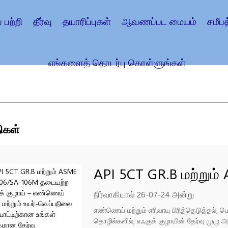
 பற்றி
தீர்வு
தயாரிப்புகள்
ஆவணப்பட மையம்
சமீபத
எங்களைத் தொடர்பு கொள்ளுங்கள்
ிகள்
API 5CT GR.B மற்றும
தடையற்ற எஃகுக் குழா
நிர்வாகியால் 26-07-24 அன்று
எண்ணெய் மற்றும் எரிவாயு பிரித்தெடுத்தல், பெட
உயர்-வெப்பநிலை பயன்
தொழில்களில், எஃகுக் குழாயின் தேர்வு முழு 