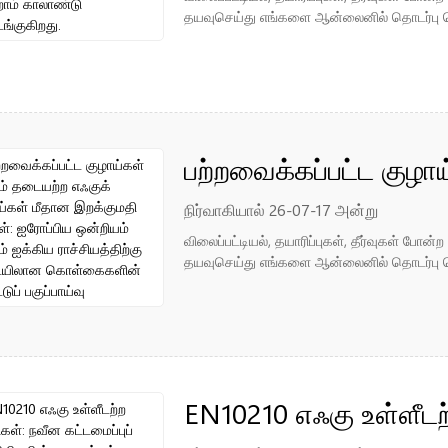
தேவைக்கு மத்தியில் ம
தயவுசெய்து எங்களை ஆன்லைனில் தொடர்பு கொ
தொடங்குகிறது.
பற்றவைக்கப்பட்ட குழாய
குழாய்கள் மீதான இறக்
நிர்வாகியால் 26-07-17 அன்று
விலைப்பட்டியல், தயாரிப்புகள், தீர்வுகள் போ
ஒன்றியம் மற்றும் ஐக்
தயவுசெய்து எங்களை ஆன்லைனில் தொடர்பு கொ
கொள்கைகளின் ஒப்பீட்டு
EN10210 எஃகு உள்ளீடற்