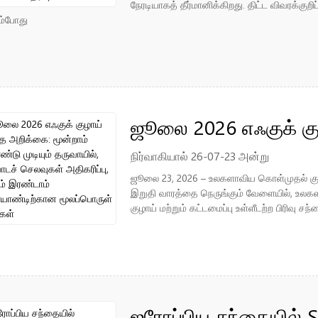
நேரடியாகத் தீர்மானிக்கிறது. திட்ட விவரக்குறிப
தேர்வு
ம்போது
ஜூலை 2026 எஃகுக் கு
மூன்றாம் காலாண்டு மு
நிர்வாகியால் 26-07-23 அன்று
ஜூலை 23, 2026 – உலகளாவிய கொள்முதல் குழ
செலவுகள் அதிகரிப்பு, 
இறுதி வாரத்தை நெருங்கும் வேளையில், உலகள
குழாய் மற்றும் கட்டமைப்பு உள்ளீடற்ற பிரிவு சந்த
அரையாண்டிற்கான மூல
ஐரோப்பிய சந்தையில் 