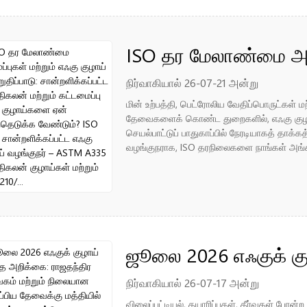
ISO தர மேலாண்மை அமை
தர உறுதிப்பாடு: சான்ற
நிர்வாகியால் 26-07-21 அன்று
மின் உற்பத்தி, பெட்ரோலிய வேதிப்பொருட்கள் 
கட்டமைப்பு எஃகு குழா
தேவைகளைக் கொண்ட துறைகளில், எஃகு குழாய்கள
செயல்பாட்டுப் பாதுகாப்பில் நேரடியாகத் தாக்
வேண்டும்? ISO 9001 ச
வழங்குநராக, ISO தரநிலைகளை நாங்கள் அங்கீ
வழங்குநர் – ASTM A
மற்றும் EN10210/...
ஜூலை 2026 எஃகுக் கு
ராஜதந்திர உத்வேகம் 
நிர்வாகியால் 26-07-17 அன்று
விலைப்பட்டியல், தயாரிப்புகள், தீர்வுகள் போ