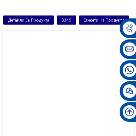
Детайли За Продукта
В345
Етикети На Продукти