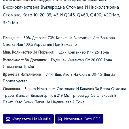
Висококачествена Въглеродна Стомана И Нисколегирана
Стомана, Като 10, 20, 35, 45 И Q345, Q460, Q490, 42CrMo,
35CrMo.
Плащане:
30% Депозит, 70% Копие На Акредитив Или Банкова
Сметка Или 100% Акредитив При Виждане
Мин. Количество За Поръчка:
Един Контейнер Или 25 Тона
Възможност За Доставка:
Годишен Инвентар От 20 000 Тона
Стоманени Тръби
Време За Изпълнение:
7-14 Дни, Ако Е На Склад, 30-45 Дни За
Производство
Опаковка:
Черно Изчезване, Скосяване И Капачка За Всяка Отделна
Тръба; Външен Диаметър Под 219 Мм Трябва Да Се Опаковат В
Пакет, Като Всеки Пакет Не Надвишава 2 Тона.
Изпратете Ни Имейл
Изтегляне Като PDF