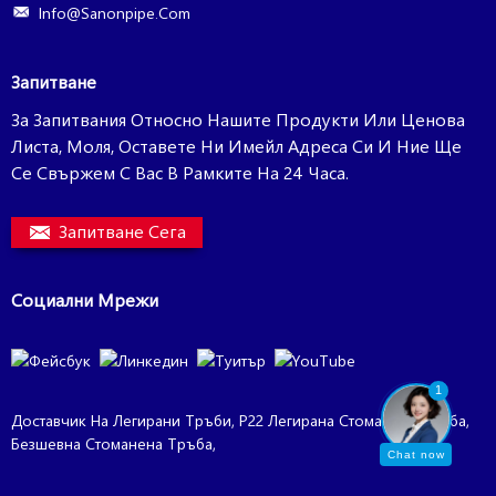
Info@sanonpipe.com
Запитване
За Запитвания Относно Нашите Продукти Или Ценова
Листа, Моля, Оставете Ни Имейл Адреса Си И Ние Ще
Се Свържем С Вас В Рамките На 24 Часа.
Запитване Сега
Социални Мрежи
1
Доставчик На Легирани Тръби
,
P22 Легирана Стоманена Тръба
,
Безшевна Стоманена Тръба
,
Chat now