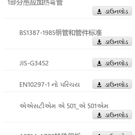
1部分感应加热弯管
ડાઉનલોડ
BS1387-1985钢管和管件标准
ડાઉનલોડ
JIS-G3452
ડાઉનલોડ
EN10297-1 નો પરિચય
ડાઉનલોડ
એએસટીએમ એ 501_એ 501એમ
ડાઉનલોડ