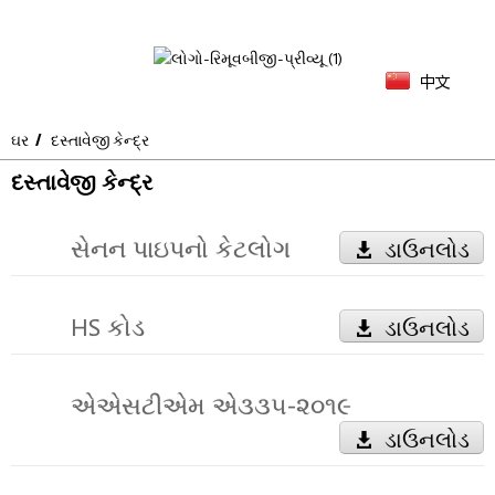
中文
ઘર
દસ્તાવેજી કેન્દ્ર
દસ્તાવેજી કેન્દ્ર
સેનન પાઇપનો કેટલોગ
ડાઉનલોડ
HS કોડ
ડાઉનલોડ
એએસટીએમ એ૩૩૫-૨૦૧૯
ડાઉનલોડ