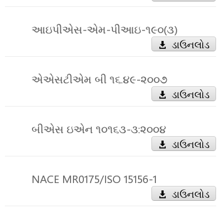
આઇપીએસ-એમ-પીઆઇ-૧૯૦(૩)
ડાઉનલોડ
એએસટીએમ બી ૧૬.૪૯-૨૦૦૭
ડાઉનલોડ
બીએસ ઇએન ૧૦૧૬૩-૩:૨૦૦૪
ડાઉનલોડ
NACE MR0175/ISO 15156-1
ડાઉનલોડ