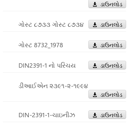
ડાઉનલોડ
ગોસ્ટ ૮૭૩૩ ગોસ્ટ ૮૭૩૪
ડાઉનલોડ
ગોસ્ટ 8732_1978
ડાઉનલોડ
DIN2391-1 નો પરિચય
ડાઉનલોડ
ડીઆઈએન ૨૩૯૧-૨-૧૯૯૪
ડાઉનલોડ
DIN-2391-1-ચાઇનીઝ
ડાઉનલોડ