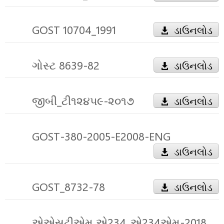
GOST 10704_1991
ડાઉનલોડ
ગોસ્ટ 8639-82
ડાઉનલોડ
જીબી_ટી૧૨૪૫૯-૨૦૧૭
ડાઉનલોડ
GOST-380-2005-E2008-ENG
ડાઉનલોડ
GOST_8732-78
ડાઉનલોડ
એએસટીએમ એ234_એ234એમ-2018