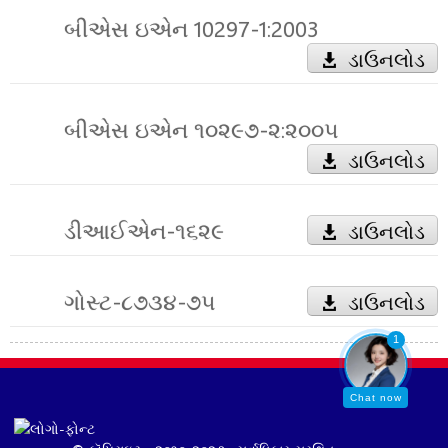
બીએસ ઇએન 10297-1:2003
ડાઉનલોડ
બીએસ ઇએન ૧૦૨૯૭-૨:૨૦૦૫
ડાઉનલોડ
ડીઆઈએન-૧૬૨૯
ડાઉનલોડ
ગોસ્ટ-૮૭૩૪-૭૫
ડાઉનલોડ
1
Chat now