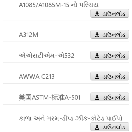
A1085/A1085M-15 નો પરિચય
ડાઉનલોડ
A312M
ડાઉનલોડ
એએસટીએમ-એ532
ડાઉનલોડ
AWWA C213
ડાઉનલોડ
美国ASTM-标准A-501
ડાઉનલોડ
કાળા અને ગરમ-ડીપ્ડ ઝીંક-કોટેડ પાઈપો
ડાઉનલોડ