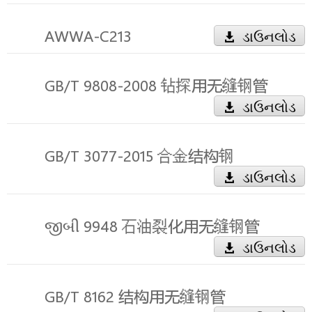
AWWA-C213
ડાઉનલોડ
GB/T 9808-2008 钻探用无缝钢管
ડાઉનલોડ
GB/T 3077-2015 合金结构钢
ડાઉનલોડ
જીબી 9948 石油裂化用无缝钢管
ડાઉનલોડ
GB/T 8162 结构用无缝钢管