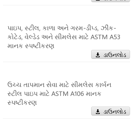
પાઇપ, સ્ટીલ, કાળા અને ગરમ-ડીપ્ડ, ઝીંક-
કોટેડ, વેલ્ડેડ અને સીમલેસ માટે ASTM A53
માનક સ્પષ્ટીકરણ
ડાઉનલોડ
ઉચ્ચ તાપમાન સેવા માટે સીમલેસ કાર્બન
સ્ટીલ પાઇપ માટે ASTM A106 માનક
સ્પષ્ટીકરણ
ડાઉનલોડ