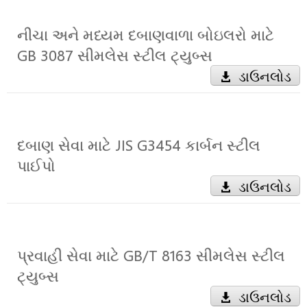
નીચા અને મધ્યમ દબાણવાળા બોઇલરો માટે
GB 3087 સીમલેસ સ્ટીલ ટ્યુબ્સ
ડાઉનલોડ
દબાણ સેવા માટે JIS G3454 કાર્બન સ્ટીલ
પાઈપો
ડાઉનલોડ
પ્રવાહી સેવા માટે GB/T 8163 સીમલેસ સ્ટીલ
ટ્યુબ્સ
ડાઉનલોડ