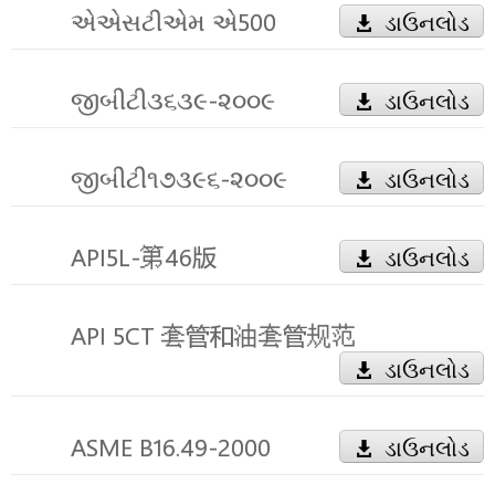
એએસટીએમ એ500
ડાઉનલોડ
જીબીટી૩૬૩૯-૨૦૦૯
ડાઉનલોડ
જીબીટી૧૭૩૯૬-૨૦૦૯
ડાઉનલોડ
API5L-第46版
ડાઉનલોડ
API 5CT 套管和油套管规范
ડાઉનલોડ
ASME B16.49-2000
ડાઉનલોડ