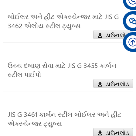
બોઈલર અને હીટ એક્સ્ચેન્જર માટે JIS G
3462 એલોય સ્ટીલ ટ્યુબ્સ
ડાઉનલોડ
ઉચ્ચ દબાણ સેવા માટે JIS G 3455 કાર્બન
સ્ટીલ પાઈપો
ડાઉનલોડ
JIS G 3461 કાર્બન સ્ટીલ બોઈલર અને હીટ
એક્સ્ચેન્જર ટ્યુબ્સ
ડાઉનલોડ