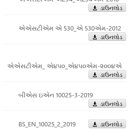
ડાઉનલોડ
એએસટીએમ એ 530_એ 530એમ-2012
ડાઉનલોડ
એએસટીએમ_ એ૪૫૦_એ૪૫૦એમ-૨૦૦૪એ
ડાઉનલોડ
બીએસ ઇએન 10025-3-2019
ડાઉનલોડ
BS_EN_10025_2_2019
ડાઉનલોડ