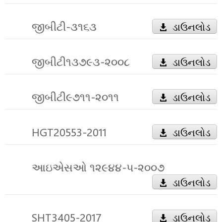
જીબીટી-૩૧૬૩
ડાઉનલોડ
જીબીટી૧૩૭૯૩-૨૦૦૮
ડાઉનલોડ
જીબીટી૯૭૧૧-૨૦૧૧
ડાઉનલોડ
HGT20553-2011
ડાઉનલોડ
આઇએસઓ ૧૨૯૪૪-૫-૨૦૦૭
ડાઉનલોડ
SHT3405-2017
ડાઉનલોડ