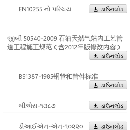
EN10255 નો પરિચય
ડાઉનલોડ
જીબી 50540-2009 石油天然气站内工艺管
道工程施工规范（含2012年版修改内容）
ડાઉનલોડ
BS1387-1985钢管和管件标准
ડાઉનલોડ
બીએસ-૧૩૮૭
ડાઉનલોડ
ડીઆઈએન-એન-૧૦૨૨૦
ડાઉનલોડ