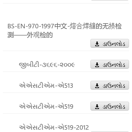
BS-EN-970-1997中文-熔合焊缝的无损检
测――外观检的
ડાઉનલોડ
જીબીટી-૩૬૯૬-૨૦૦૯
ડાઉનલોડ
એએસટીએમ-એ513
ડાઉનલોડ
એએસટીએમ-એ519
ડાઉનલોડ
એએસટીએમ-એ519-2012