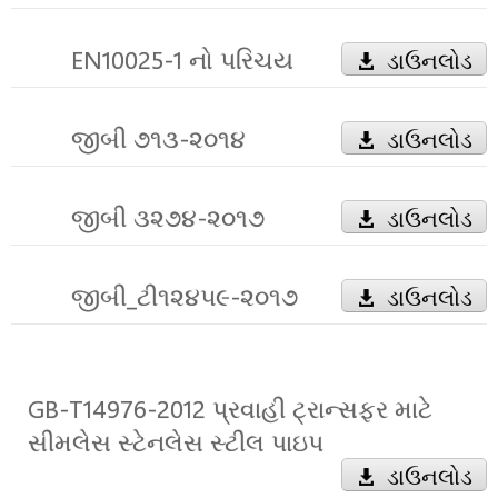
EN10025-1 નો પરિચય
ડાઉનલોડ
જીબી ૭૧૩-૨૦૧૪
ડાઉનલોડ
જીબી ૩૨૭૪-૨૦૧૭
ડાઉનલોડ
જીબી_ટી૧૨૪૫૯-૨૦૧૭
ડાઉનલોડ
GB-T14976-2012 પ્રવાહી ટ્રાન્સફર માટે
સીમલેસ સ્ટેનલેસ સ્ટીલ પાઇપ
ડાઉનલોડ