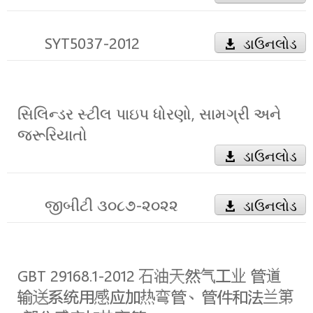
SYT5037-2012
ડાઉનલોડ
સિલિન્ડર સ્ટીલ પાઇપ ધોરણો, સામગ્રી અને
જરૂરિયાતો
ડાઉનલોડ
જીબીટી ૩૦૮૭-૨૦૨૨
ડાઉનલોડ
GBT 29168.1-2012 石油天然气工业 管道
输送系统用感应加热弯管、管件和法兰第