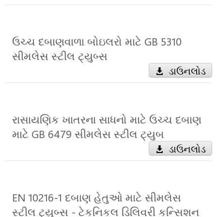
ઉચ્ચ દબાણવાળા બોઇલરો માટે GB 5310
સીમલેસ સ્ટીલ ટ્યુબ્સ
ડાઉનલોડ
રાસાયણિક ખાતરના સાધનો માટે ઉચ્ચ દબાણ
માટે GB 6479 સીમલેસ સ્ટીલ ટ્યુબ
ડાઉનલોડ
EN 10216-1 દબાણ હેતુઓ માટે સીમલેસ
સ્ટીલ ટ્યુબ્સ - ટેકનિકલ ડિલિવરી કન્સિશન