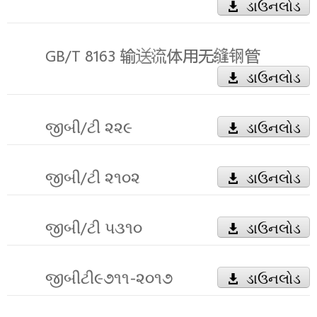
ડાઉનલોડ
GB/T 8163 输送流体用无缝钢管
ડાઉનલોડ
જીબી/ટી ૨૨૯
ડાઉનલોડ
જીબી/ટી ૨૧૦૨
ડાઉનલોડ
જીબી/ટી ૫૩૧૦
ડાઉનલોડ
જીબીટી૯૭૧૧-૨૦૧૭
ડાઉનલોડ