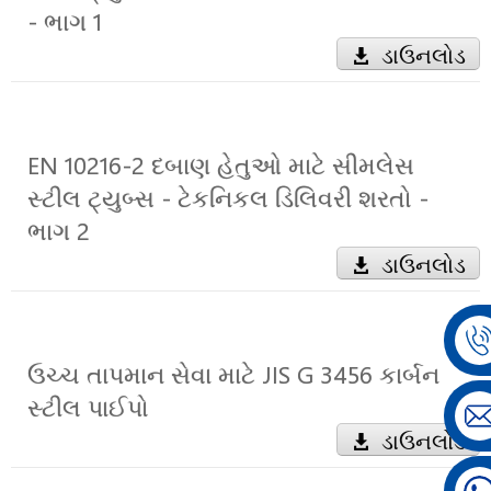
- ભાગ 1
ડાઉનલોડ
EN 10216-2 દબાણ હેતુઓ માટે સીમલેસ
સ્ટીલ ટ્યુબ્સ - ટેકનિકલ ડિલિવરી શરતો -
ભાગ 2
ડાઉનલોડ
ઉચ્ચ તાપમાન સેવા માટે JIS G 3456 કાર્બન
સ્ટીલ પાઈપો
ડાઉનલોડ