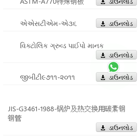
ASTM-A770特殊钢板
ડાઉનલોડ
એએસટીએમ-એ૩૬
ડાઉનલોડ
વિક્ટોલિક ગ્રુવ્ડ પાઈપો માનક
ડાઉનલોડ
જીબીટી૯૭૧૧-૨૦૧૧
ડાઉનલોડ
JIS-G3461-1988-锅炉及热交换用碳素钢
钢管
ડાઉનલોડ