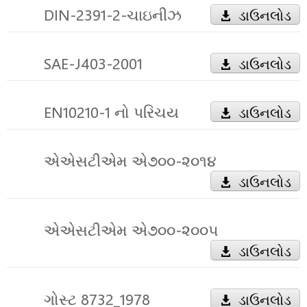
DIN-2391-2-ચાઇનીઝ
ડાઉનલોડ
SAE-J403-2001
ડાઉનલોડ
EN10210-1 નો પરિચય
ડાઉનલોડ
એએસટીએમ એ૭૦૦-૨૦૧૪
ડાઉનલોડ
એએસટીએમ એ૭૦૦-૨૦૦૫
ડાઉનલોડ
ગોસ્ટ 8732_1978
ડાઉનલોડ