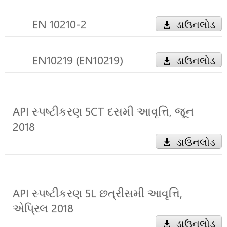
EN 10210-2
ડાઉનલોડ
EN10219 (EN10219)
ડાઉનલોડ
API સ્પષ્ટીકરણ 5CT દસમી આવૃત્તિ, જૂન
2018
ડાઉનલોડ
API સ્પષ્ટીકરણ 5L છત્રીસમી આવૃત્તિ,
એપ્રિલ 2018
ડાઉનલોડ