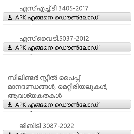
എസ്.എച്ച്.ടി 3405-2017
APK എങ്ങനെ ഡൌൺലോഡ്
ചെയ്യാം?
എസ്.വൈ.ടി.5037-2012
APK എങ്ങനെ ഡൌൺലോഡ്
ചെയ്യാം?
സിലിണ്ടർ സ്റ്റീൽ പൈപ്പ്
മാനദണ്ഡങ്ങൾ, മെറ്റീരിയലുകൾ,
ആവശ്യകതകൾ
APK എങ്ങനെ ഡൌൺലോഡ്
ചെയ്യാം?
ജിബിടി 3087-2022