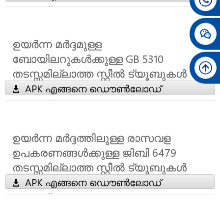
ചെയ്യാം?
ഉയർന്ന മർദ്ദമുള്ള
ബോയിലറുകൾക്കുള്ള GB 5310
തടസ്സമില്ലാത്ത സ്റ്റീൽ ട്യൂബുകൾ
APK എങ്ങനെ ഡൌൺലോഡ്
ചെയ്യാം?
ഉയർന്ന മർദ്ദത്തിലുള്ള രാസവള
ഉപകരണങ്ങൾക്കുള്ള ജിബി 6479
തടസ്സമില്ലാത്ത സ്റ്റീൽ ട്യൂബുകൾ
APK എങ്ങനെ ഡൌൺലോഡ്
ചെയ്യാം?