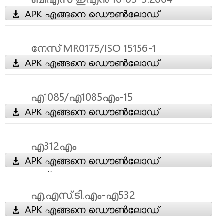
APK എങ്ങനെ ഡൌൺലോഡ്
ചെയ്യാം?
നേസ് MR0175/ISO 15156-1
APK എങ്ങനെ ഡൌൺലോഡ്
ചെയ്യാം?
എ1085/എ1085എം-15
APK എങ്ങനെ ഡൌൺലോഡ്
ചെയ്യാം?
എ312എം
APK എങ്ങനെ ഡൌൺലോഡ്
ചെയ്യാം?
എ.എസ്.ടി.എം-എ532
APK എങ്ങനെ ഡൌൺലോഡ്