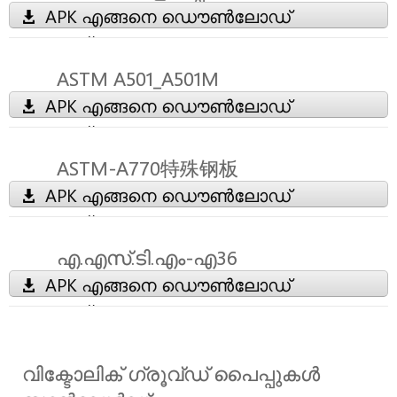
APK എങ്ങനെ ഡൌൺലോഡ്
ചെയ്യാം?
ASTM A501_A501M
APK എങ്ങനെ ഡൌൺലോഡ്
ചെയ്യാം?
ASTM-A770特殊钢板
APK എങ്ങനെ ഡൌൺലോഡ്
ചെയ്യാം?
എ.എസ്.ടി.എം-എ36
APK എങ്ങനെ ഡൌൺലോഡ്
ചെയ്യാം?
വിക്ടോലിക് ഗ്രൂവ്ഡ് പൈപ്പുകൾ