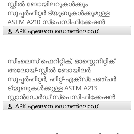
സ്റ്റീൽ ബോയിലറുകൾക്കും
സൂപ്പർഹീറ്റർ ട്യൂബുകൾക്കുമുള്ള
ASTM A210 സ്പെസിഫിക്കേഷൻ
APK എങ്ങനെ ഡൌൺലോഡ്
ചെയ്യാം?
സീംലെസ് ഫെറിറ്റിക്, ഓസ്റ്റെനിറ്റിക്
അലോയ്-സ്റ്റീൽ ബോയിലർ,
സൂപ്പർഹീറ്റർ, ഹീറ്റ്-എക്‌സ്‌ചേഞ്ചർ
ട്യൂബുകൾക്കുള്ള ASTM A213
സ്റ്റാൻഡേർഡ് സ്പെസിഫിക്കേഷൻ
APK എങ്ങനെ ഡൌൺലോഡ്
ചെയ്യാം?