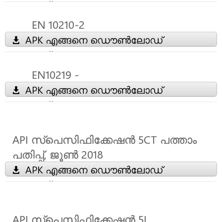
ചെയ്യാം?
EN 10210-2
APK എങ്ങനെ ഡൌൺലോഡ്
ചെയ്യാം?
EN10219 -
APK എങ്ങനെ ഡൌൺലോഡ്
ചെയ്യാം?
API സ്പെസിഫിക്കേഷൻ 5CT പത്താം
പതിപ്പ്, ജൂൺ 2018
APK എങ്ങനെ ഡൌൺലോഡ്
ചെയ്യാം?
API സ്പെസിഫിക്കേഷൻ 5L