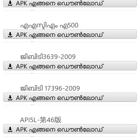
APK എങ്ങനെ ഡൌൺലോഡ്
ചെയ്യാം?
എഎസ്ടിഎം എ500
APK എങ്ങനെ ഡൌൺലോഡ്
ചെയ്യാം?
ജിബിടി3639-2009
APK എങ്ങനെ ഡൌൺലോഡ്
ചെയ്യാം?
ജിബിടി 17396-2009
APK എങ്ങനെ ഡൌൺലോഡ്
ചെയ്യാം?
API5L-第46版
APK എങ്ങനെ ഡൌൺലോഡ്
ചെയ്യാം?