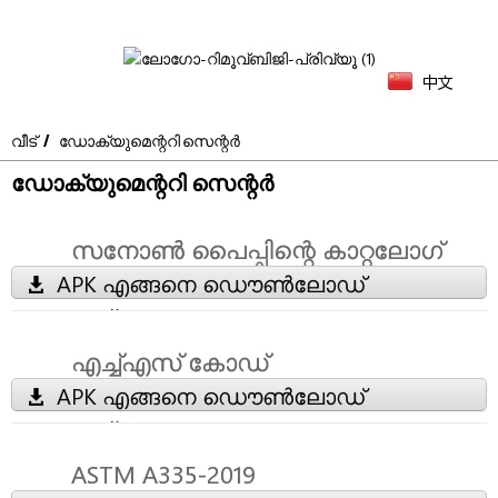
中文
വീട്
ഡോക്യുമെന്ററി സെന്റർ
ഡോക്യുമെന്ററി സെന്റർ
സനോൺ പൈപ്പിന്റെ കാറ്റലോഗ്
APK എങ്ങനെ ഡൌൺലോഡ്
ചെയ്യാം?
എച്ച്എസ് കോഡ്
APK എങ്ങനെ ഡൌൺലോഡ്
ചെയ്യാം?
ASTM A335-2019