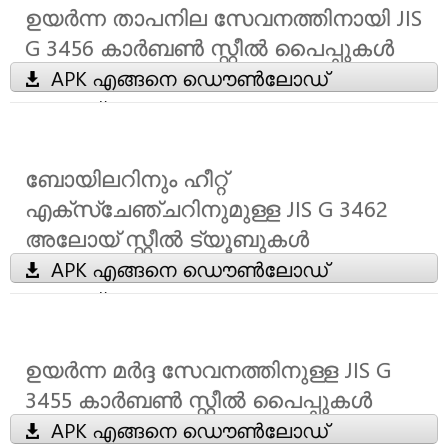
ഉയർന്ന താപനില സേവനത്തിനായി JIS
G 3456 കാർബൺ സ്റ്റീൽ പൈപ്പുകൾ
APK എങ്ങനെ ഡൌൺലോഡ്
ചെയ്യാം?
ബോയിലറിനും ഹീറ്റ്
എക്സ്ചേഞ്ചറിനുമുള്ള JIS G 3462
അലോയ് സ്റ്റീൽ ട്യൂബുകൾ
APK എങ്ങനെ ഡൌൺലോഡ്
ചെയ്യാം?
ഉയർന്ന മർദ്ദ സേവനത്തിനുള്ള JIS G
3455 കാർബൺ സ്റ്റീൽ പൈപ്പുകൾ
APK എങ്ങനെ ഡൌൺലോഡ്