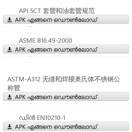
API 5CT 套管和油套管规范
APK എങ്ങനെ ഡൌൺലോഡ്
ചെയ്യാം?
ASME B16.49-2000
APK എങ്ങനെ ഡൌൺലോഡ്
ചെയ്യാം?
ASTM-A312 无缝和焊接奥氏体不锈钢公
称管
APK എങ്ങനെ ഡൌൺലോഡ്
ചെയ്യാം?
ഡിൻ EN10210-1
APK എങ്ങനെ ഡൌൺലോഡ്