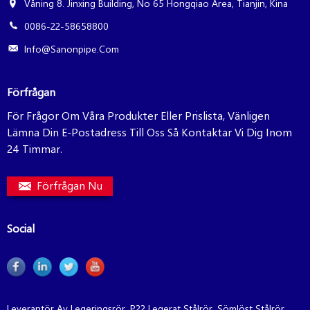
Våning 8. Jinxing Building, No 65 Hongqiao Area, Tianjin, Kina
0086-22-58658800
Info@sanonpipe.com
Förfrågan
För Frågor Om Våra Produkter Eller Prislista, Vänligen
Lämna Din E-Postadress Till Oss Så Kontaktar Vi Dig Inom
24 Timmar.
Förfrågan Nu
Social
Leverantör Av Legeringsrör
,
P22 Legerat Stålrör
,
Sömlöst Stålrör
,