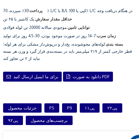
30٪ سپرده، 70٪ L/C یا B/L کپی یا 100٪ L/C در هنگام دریافت وجه
پرداخت:
حداقل مقدار سفارش:
یک کانتینر یا ۲۵ تن
توانایی تامین:
موجودی سالانه 20000 تن لوله فولادی
زمان سرب:
7-14 روز در صورت موجود بودن، 30-45 روز برای تولید
بسته بندی:
لوله‌های محوشونده، پخ‌دار و درپوش‌دار مشکی برای هر لوله؛
قطر خارجی کمتر از ۲۱۹ میلی‌متر باید در بسته‌بندی قرار گیرد و وزن هر بسته
نباید از ۲ تن تجاوز کند.
دانلود به صورت PDF
برای ما ایمیل ارسال کنید
پی۲۲
پی۱۱
P9
P5
جزئیات محصول
برچسب‌های محصول
پی۹۲